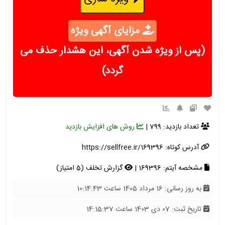
مزایای آگهی ویژه
(پس از ویژه شدن آگهی، این هشدار حذف می
گردد)
تعداد بازدید: 799 |
روش های افزایش بازدید
آدرس کوتاه:
https://sellfree.ir/169396
مشخصه آیتم: 169396 |
گزارش تخلف (5 امتیاز)
به روز رسانی: 16 مرداد 1405 ساعت 10:14:43
تاریخ ثبت: 07 دی 1403 ساعت 14:15:37