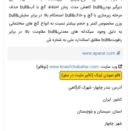
دیرگیر بودن&bull کاهش مدت زمان اختلاط گچ با آب&bull حذف
مرحله زیرسازی با گچ و خاک&bull استحکام بالا در برابر سایش&bull
وزن مخصوص کمتر و حجم بیشتر نسبت به انواع گچ های ساختمانی
به دلیل وجود سبکدانه های معدنی&bull مقاومت بالا در برابر
رطوبت&bull مطابق استاندارد ملی به شماره ش
www.aparat.com
وب سایت:
www.knaufchabahar.com
(نوفالو)
فالو نمودن لینک (تاثیر مثبت در سئو)
آدرس: بندر چابهار- شهرک کارگاهی
کشور: ایران
استان: سیستان و بلوچستان
شهر: چابهار