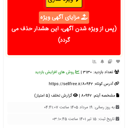
مزایای آگهی ویژه
(پس از ویژه شدن آگهی، این هشدار حذف می
گردد)
تعداد بازدید: 3130 |
روش های افزایش بازدید
آدرس کوتاه:
https://sellfree.ir/80942
مشخصه آیتم: 80942 |
گزارش تخلف (5 امتیاز)
به روز رسانی: 19 مرداد 1405 ساعت 04:41:07
تاریخ ثبت: 15 تیر 1401 ساعت 03:10:45