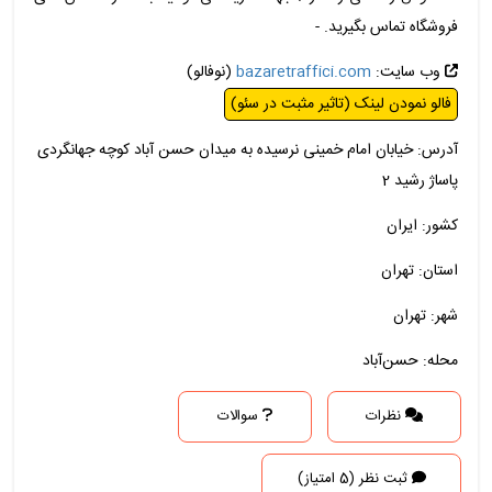
فروشگاه تماس بگیرید. -
وب سایت:
bazaretraffici.com
(نوفالو)
فالو نمودن لینک (تاثیر مثبت در سئو)
آدرس: خیابان امام خمینی نرسیده به میدان حسن آباد کوچه جهانگردی
پاساژ رشید 2
کشور: ایران
استان: تهران
شهر: تهران
محله: حسن‌آباد
نظرات
سوالات
ثبت نظر (5 امتیاز)