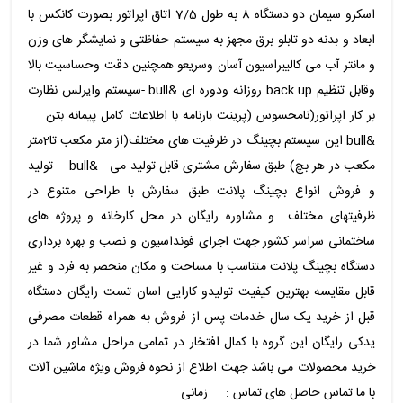
اسکرو سیمان دو دستگاه 8 به طول 7/5 اتاق اپراتور بصورت کانکس با
ابعاد و بدنه دو تابلو برق مجهز به سیستم حفاظتی و نمایشگر های وزن
و مانتر آب می کالیبراسیون آسان وسریعو همچنین دقت وحساسیت بالا
وقابل تنظیم back up روزانه ودوره ای &bull -سیستم وایرلس نظارت
بر کار اپراتور(نامحسوس (پرینت بارنامه با اطلاعات کامل پیمانه بتن
&bull این سیستم بچینگ در ظرفیت های مختلف(از متر مکعب تا2متر
مکعب در هر بچ) طبق سفارش مشتری قابل تولید می &bull تولید
و فروش انواع بچینگ پلانت طبق سفارش با طراحی متنوع در
ظرفیتهای مختلف و مشاوره رایگان در محل کارخانه و پروژه های
ساختمانی سراسر کشور جهت اجرای فونداسیون و نصب و بهره برداری
دستگاه بچینگ پلانت متناسب با مساحت و مکان منحصر به فرد و غیر
قابل مقایسه بهترین کیفیت تولیدو کارایی اسان تست رایگان دستگاه
قبل از خرید یک سال خدمات پس از فروش به همراه قطعات مصرفی
یدکی رایگان این گروه با کمال افتخار در تمامی مراحل مشاور شما در
خرید محصولات می باشد جهت اطلاع از نحوه فروش ویژه ماشین آلات
با ما تماس حاصل های تماس : زمانی