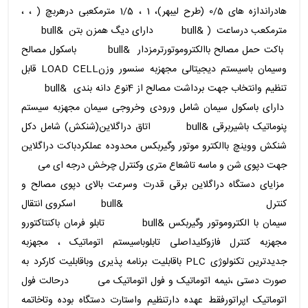
هادراندازه های 0/5 (طرح لیبهر)، 1 ، 1/5 مترمکعبی درهربچ ( ، ،
مترمکعب درساعت ( &bull دارای دیگ همزن بتن &bull
باکت حمل مصالح باالکتروموتورترمزدار &bull باسکول مصالح
وسیمان باسیستم دیجیتالی مجهزبه سنسور وزنLOAD CELL قابل
تنظیم وانتخاب جهت برداشت مصالح از 4نوع دانه بندی &bull
دارای باسکول سیمان شامل ورودی وخروجی سیمان مجهزبه سیستم
پنوماتیک باشیربرقی &bull اتاق دراگلاین(شنکش) شامل دکل
شنکش ووینچ باالکترو موتور وگیربکس محدوده عملکردباکت دراگلاین
جهت دپوی شن و ماسه تاشعاع متری وکنترل چرخش درجه ای می
مزایای دستگاه دراگلاین برقی قدرت وسرعت بالای دپوی مصالح و
کنترل &bull اسکروی انتقال
سیمان با الکتروموتور وگیربکس &bull تابلو فرمان باکنتاکتورو
مجهزبه کنترل فازوکلیداصلی تابلوباسیستم اتوماتیک ، مجهزبه
جدیدترین تکنولوژی PLC باقابلیت برنامه پذیری وباقابلیت کارکرد به
صورت دستی ،نیمه اتوماتیک و فول اتوماتیک می درحالت فول
اتوماتیک اپراتورفقط عهده دارتنظیم واستارت دستگاه بوده وتاخاتمه