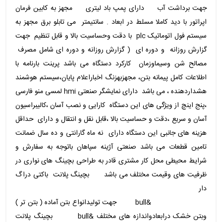
جهت برداشت آب دارای پمپ باد لیتری مجهز به کابین فرمان
اپراتور با دید کاملا مسلط در ابعاد . سانتیمتر می تابلو برق مجهز به
سیستم فول اتوماتیک plc با دقت وحساسیت بالا و قابل تنظیم جهت
گزارش روزانه و دوره ای ( گزارش روزانه و دوره ای شامل مصرف
مصالح شن وسیماوزمان کارکرد دستگاه می باشد پرینت بارنامه با
اطلاعات کامل پیمانه بتن، مجهزبهزنگ اخباراعلام پایان،سیستم هوشمند
هشداردهنده ، می باشد دارای نمایشگر صنعتی hmi لمسی منو فارسی
،پنج اینچ از ویژگی های این دستگاه کارایی و نصب آسان ،کالیبراسیون
آسان و سریع ،دقت و حساسیت بالا ،قابل نقل و انتقال و دارای حداقل
هزینه های جانبی این دستگاه دارای نه ماه گارانتی و ده سال ضمانت
تامین قطعات می باشد صنعتی آژینه سپاهان باتوجه به سفارش و
شرایط محیطی محل کار مشتری قادر به طراحی بچینگ های نواری در
ظرفیت های وقیمت مختلف می باشد بچینگ پلانت باکتی دراگ
دار
&bull جهت تولیدانواع بتن آماده ( بتن تر )
وبتن خشک درابعادواندازه های مختلف &bull بچینگ پلانت