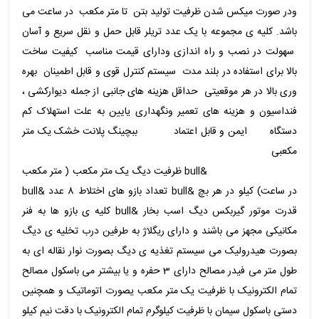
ودر صورت میکس شدن ظرفیت تولید بتن تا متر مکعب در ساعت می
باشد. کلیه ی مجموعه با یک عدد تریلر قابل حمل و نقل سریع و آسان
سهولت در نصب و راه اندازی ودارای قیمت مناسب کیفیت ساخت
بالا برای استفاده در بلند مدت سیستم کنترل قوی و قابل اطمینان بهره
وری بالا در هر موقعیتی حداقل هزینه های جانبی از جمله دیوارکشی ،
فنداسیون و هزینه های تعمیر ونگهداری یایین به علت استهلاک کم
دستگاه ایمن و قابل اعتماد ببچینگ پلانت خشک یک متر
مکعبی
&bull ظرفیت دیگ یک متر مکعب ( متر مکعب
در ساعت) کیلو در هر بچ &bull تعداد بازو های اختلاط 8 عدد &bull
قدرت موتور گیربکس دیگ اسب بخار &bull کلیه ی بازو ها به فنر
مکانیکی مجهز می باشند و دارای ریگلاژ به طرفین درب تخلیه ی دیگ
بصورت هیدرولیک می سیستم تغذیه ی دیگ بصورت نوار نقاله ای به
طول متر می فیدر مصالح دارای 3 حفره و یا بیشتر می باسکول مصالح
تمام الکترونیک با ظرفیت یک متر مکعب یصورت اتوماتیک و همچنین
دستی باسکول سیمان با ظرفیت کیلوگرم تمام الکترونیک با دقت نیم کیلو