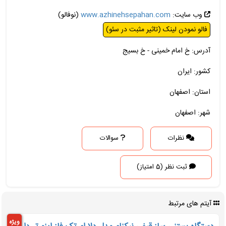
وب سایت:
www.azhinehsepahan.com
(نوفالو)
فالو نمودن لینک (تاثیر مثبت در سئو)
آدرس: خ امام خمینی - خ بسیج
کشور: ایران
استان: اصفهان
شهر: اصفهان
نظرات
سوالات
ثبت نظر (5 امتیاز)
آیتم های مرتبط
ویژه