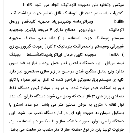
میکس وتخلیه بتن بصورت اتوماتیک انجام می شود &bull
کنتورآب باسیستم دیجیتال اتوماتیک قابل تنظیم جهت برداشت آب
&bull ویبراتورماسه وکمپرسورباد مجهزبه کلیدقطع ووصل
اتوماتیک دیواردپوی مصالح دارای 4 دریچه بارگیری ومجهزبه
سیستم پنوماتیک جهت استفاده از 4 دانه بندی مختلف مجهزبه
شیربرقی وسیستم واحدمراقبت پنوماتیک 2 کاره( رطوبت گیروروغن زن
) &bull مجهزبه کابین فرمان اپراتوربادیدکاملاًمسلط بچینگ
نیمه موبایل این دستگاه براحتی قابل حمل بوده و نیاز به فنداسیون
ندارد ولی بدلیل سنگین شدن در حین کار زیر سازی مختصری نیاز دارد
کلیه ی سیستم برق بصورتی طراحی شده که اتاق اپراتور همراه با تابلو
برق به اسکلت فیدر مونتاژ شده و در زمان مونتاژ کردن دستگاه فقط
تعدادی پریز های 3 فاز است که وصل می شوند دستگاه دارای یک عدد
نوار نقاله 9 متری به عرض سانتی متر می باشد. دو عدد اسکرو با
باسکول سیمان به صورت پایه ای در کنار دستگاه نصب می شود. این
دستگاه را می توان بصورت خشکه ساز و یا میکسر دار استفاده نمود.
ظرفیت تولید بتن در نوع خشکه ساز تا متر مکعب در ساعت می باشد.