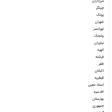
مرزداران
چیتگر
پونک
شهران
تهرانسر
ولنجک
نیاوران
الهیه
فرشته
ظفر
اکباتان
قیطریه
استاد معین
اقدسیه
بهارستان
جمهوری