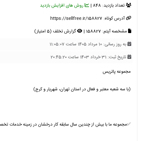
تعداد بازدید: 848 |
روش های افزایش بازدید
آدرس کوتاه:
https://sellfree.ir/158827
مشخصه آیتم: 158827 |
گزارش تخلف (5 امتیاز)
به روز رسانی: 10 مرداد 1405 ساعت 11:05:07
تاریخ ثبت: 31 خرداد 1403 ساعت 20:45:20
مجموعه پاتریس
(با سه شعبه معتبر و فعال در استان تهران، شهریار و کرج)
✅مجموعه ما با بیش از چندین سال سابقه کار درخشان در زمینه خدمات تخصص