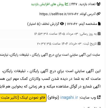
تعداد بازدید: 447 |
روش های افزایش بازدید
آدرس کوتاه:
https://sellfree.ir/177062
مشخصه آیتم: 177062 |
گزارش تخلف (5 امتیاز)
به روز رسانی: 03 مرداد 1405 ساعت 16:53:38
تاریخ ثبت: 03 خرداد 1404 ساعت 20:37:35
سایت این آگهی سايتي است براي درج آگهی رایگان ، تبلیغات رایگان، نیازمندیه
این آگهی سايتي است براي درج آگهی رایگان ، تبلیغات رایگان، د
ماست که به شما در دیده شدن کسب وکارتان کمک مهم این هستش 
اگهی شمارو در گوگل مشاهده میکنه و هر زمانی که بخواین هم ق
وب سایت:
inagahi.ir
(نوفالو)
فالو نمودن لینک (تاثیر مثبت 