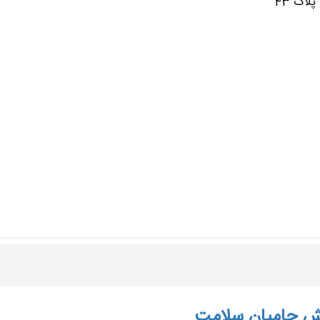
لاک 43
ش حامیان سلامت