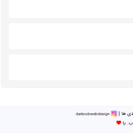
ی ها
|
darkoobwebdesign
ب. با