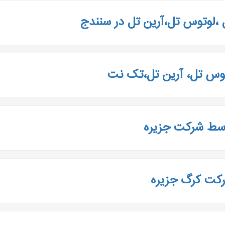
ل ،لوتوس تل،آرین تل در سنندج
توس تل، آرین تل،تک نت
توسط شرکت جزیره
رکت کرگ جزیره