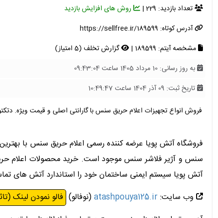
تعداد بازدید: 229 |
روش های افزایش بازدید
آدرس کوتاه:
https://sellfree.ir/189599
مشخصه آیتم: 189599 |
گزارش تخلف (5 امتیاز)
به روز رسانی: 10 مرداد 1405 ساعت 09:43:04
تاریخ ثبت: 09 آذر 1404 ساعت 10:49:47
فروش انواع تجهیزات اعلام حریق سنس با گارانتی اصلی و قیمت ویژه. دت
فروشگاه آتش پویا عرضه کننده رسمی اعلام حریق سنس با بهترین
سنس و آژیر فلاشر سنس موجود است. خرید محصولات اعلام حریق 
آتش پویا سیستم ایمنی ساختمان خود را استاندارد آتش های تماس : آ
وب سایت:
atashpouya125.ir
(نوفالو)
فالو نمودن لینک (تاث