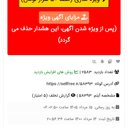
مزایای آگهی ویژه
(پس از ویژه شدن آگهی، این هشدار حذف می
گردد)
تعداد بازدید: 2583 |
روش های افزایش بازدید
آدرس کوتاه:
https://sellfree.ir/58393
مشخصه آیتم: 58393 |
گزارش تخلف (5 امتیاز)
به روز رسانی: 15 مرداد 1405 ساعت 06:02:50
تاریخ ثبت: 14 مرداد 1400 ساعت 20:56:36