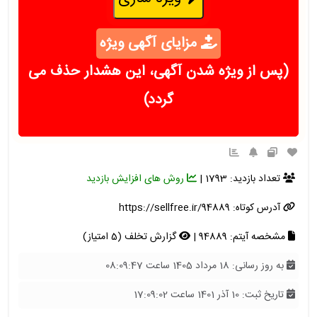
مزایای آگهی ویژه
(پس از ویژه شدن آگهی، این هشدار حذف می
گردد)
تعداد بازدید: 1793 |
روش های افزایش بازدید
آدرس کوتاه:
https://sellfree.ir/94889
مشخصه آیتم: 94889 |
گزارش تخلف (5 امتیاز)
به روز رسانی: 18 مرداد 1405 ساعت 08:09:47
تاریخ ثبت: 10 آذر 1401 ساعت 17:09:02