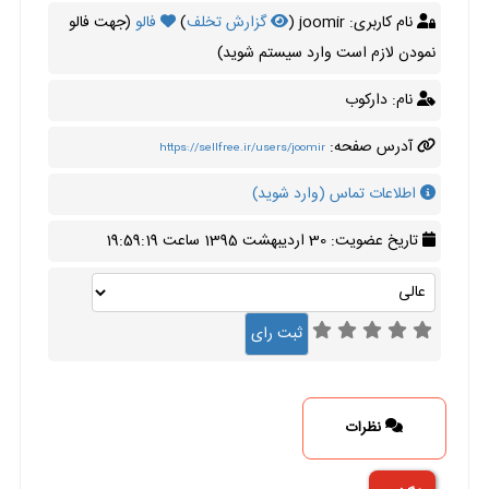
نام کاربری: joomir (
گزارش تخلف
)
فالو
(جهت فالو
نمودن لازم است وارد سیستم شوید)
نام: دارکوب
آدرس صفحه:
https://sellfree.ir/users/joomir
اطلاعات تماس (وارد شوید)
تاریخ عضویت: 30 اردیبهشت 1395 ساعت 19:59:19
نظرات