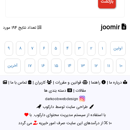
joomir
تعداد نتایج 194 مورد
اولین
1
2
3
4
5
6
7
8
9
10
11
12
13
14
15
16
17
آخرین
درباره ما
|
راهنما
|
قوانین و مقررات
|
کاربران
|
تماس با ما
|
مقالات
|
دسته بندی ها
darkoobwebdesign
طراحی سایت توسط دارکوب
با استفاده از سیستم مدیریت محتوای دارکوب. با
10
از درآمدهای این سایت صرف امور خیریه
می گردد