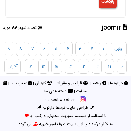
joomir
تعداد نتایج 194 مورد
اولین
1
2
3
4
5
6
7
8
9
10
11
12
13
14
15
16
17
آخرین
درباره ما
|
راهنما
|
قوانین و مقررات
|
کاربران
|
تماس با ما
|
مقالات
|
دسته بندی ها
darkoobwebdesign
طراحی سایت توسط دارکوب
با استفاده از سیستم مدیریت محتوای دارکوب. با
10
از درآمدهای این سایت صرف امور خیریه
می گردد