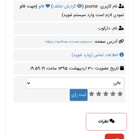
نام کاربری: joomir (
گزارش تخلف
)
فالو
(جهت فالو
نمودن لازم است وارد سیستم شوید)
نام: دارکوب
آدرس صفحه:
https://sellfree.ir/users/joomir
اطلاعات تماس (وارد شوید)
تاریخ عضویت: 30 اردیبهشت 1395 ساعت 19:59:19
نظرات