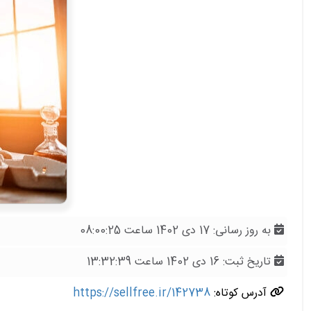
به روز رسانی: 17 دی 1402 ساعت 08:00:25
تاریخ ثبت: 16 دی 1402 ساعت 13:32:39
آدرس کوتاه:
https://sellfree.ir/142738