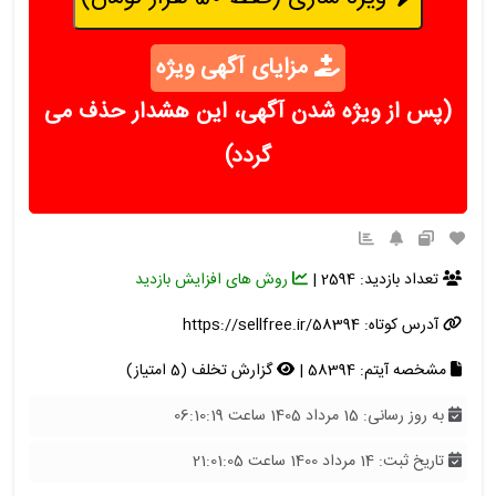
مزایای آگهی ویژه
(پس از ویژه شدن آگهی، این هشدار حذف می
گردد)
تعداد بازدید: 2594 |
روش های افزایش بازدید
آدرس کوتاه:
https://sellfree.ir/58394
مشخصه آیتم: 58394 |
گزارش تخلف (5 امتیاز)
به روز رسانی: 15 مرداد 1405 ساعت 06:10:19
تاریخ ثبت: 14 مرداد 1400 ساعت 21:01:05