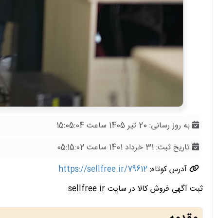
به روز رسانی: 20 تیر 1405 ساعت 15:05:04
تاریخ ثبت: 31 خرداد 1401 ساعت 05:15:02
آدرس کوتاه:
https://sellfree.ir/79612
ثبت آگهی فروش کالا در سایت sellfree.ir